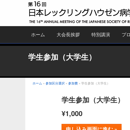
ホーム
大会長挨拶
特別講演
プ
学生参加（大学生）
ホーム
»
参加区分選択
»
参加費
»
学生参加（大学生）
学生参加（大学生）
¥
1,000
学
申し込み画面に進む »